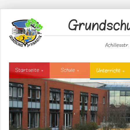
Direkt zum Inhalt
Grundschu
Achillesstr
Startseite
»
Schule
»
Unterricht
»