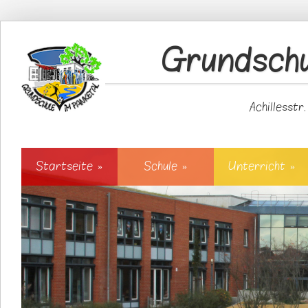
Direkt zum Inhalt
Grundschu
Achillesstr
Startseite
»
Schule
»
Unterricht
»