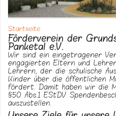
Startseite
Sie sind hier
Förderverein der Grunds
Panketal e.V.
Wir sind ein eingetragener Ve
engagierten Eltern und Lehre
Lehrern, der die schulische Au
Kinder über die öffentlichen Mi
fördert. Damit haben wir die M
§50 Abs.1 EStDV Spendenbesch
auszustellen.
Unsere Ziele für unsere 