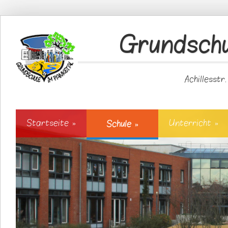
Direkt zum Inhalt
Grundschu
Achillesstr
Startseite
»
Unterricht
»
Schule
»