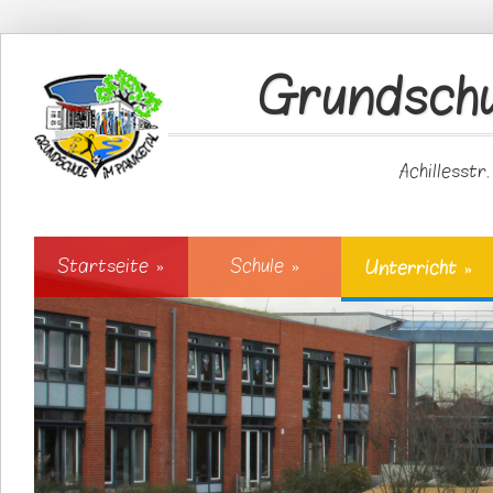
Direkt zum Inhalt
Grundschu
Achillesstr
Startseite
»
Schule
»
Unterricht
»