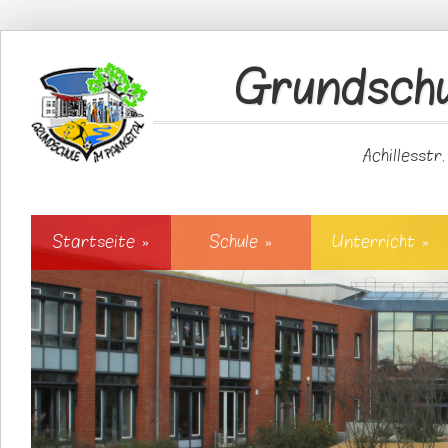
Direkt zum Inhalt
Grundschu
Achillesstr
Startseite
»
Schule
»
Unterricht
»