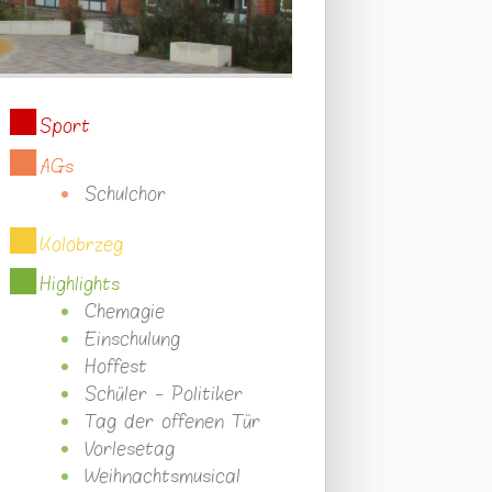
Sport
AGs
Schulchor
Kolobrzeg
Highlights
Chemagie
Einschulung
Hoffest
Schüler - Politiker
Tag der offenen Tür
Vorlesetag
Weihnachtsmusical