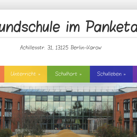
undschule im Panketa
Achillesstr. 31, 13125 Berlin-Karow
Unterricht
»
Schulhort
»
Schulleben
»