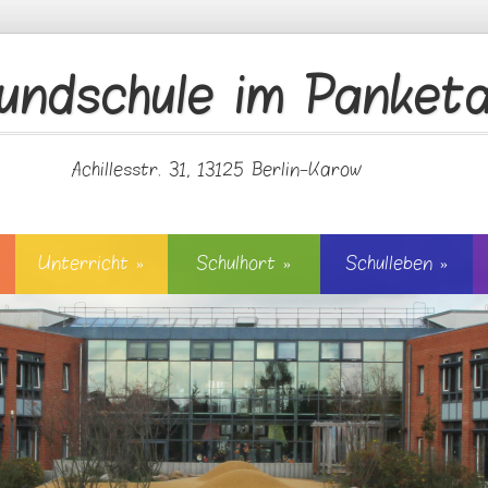
undschule im Panketa
Achillesstr. 31, 13125 Berlin-Karow
Unterricht
»
Schulhort
»
Schulleben
»